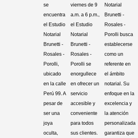
se
viernes de 9
Notarial
encuentra
a.m. a 6 p.m.,
Brunetti -
el Estudio
el Estudio
Rosales -
Notarial
Notarial
Porolli busca
Brunetti -
Brunetti -
establecerse
Rosales -
Rosales -
como un
Porolli,
Porolli se
referente en
ubicado
enorgullece
el ámbito
en la calle
en ofrecer un
notarial. Su
Perú 99. A
servicio
enfoque en la
pesar de
accesible y
excelencia y
ser una
conveniente
la atención
joya
para todos
personalizada
oculta,
sus clientes.
garantiza que