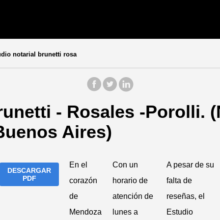
dio notarial brunetti rosa
unetti - Rosales -Porolli. 
Buenos Aires)
En el
Con un
A pesar de su
DESCARGAR
PDF
corazón
horario de
falta de
de
atención de
reseñas, el
Mendoza
lunes a
Estudio