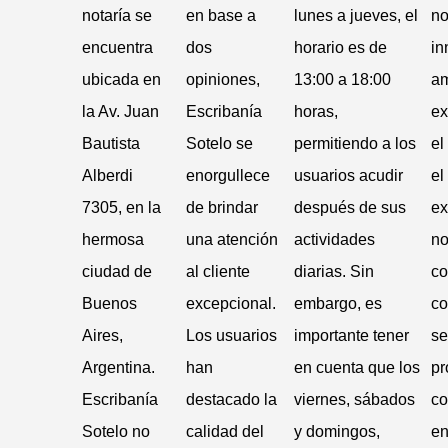
notaría se
en base a
lunes a jueves, el
no
encuentra
dos
horario es de
in
ubicada en
opiniones,
13:00 a 18:00
am
la Av. Juan
Escribanía
horas,
ex
Bautista
Sotelo se
permitiendo a los
el
Alberdi
enorgullece
usuarios acudir
el
7305, en la
de brindar
después de sus
ex
hermosa
una atención
actividades
no
ciudad de
al cliente
diarias. Sin
co
Buenos
excepcional.
embargo, es
co
Aires,
Los usuarios
importante tener
se
Argentina.
han
en cuenta que los
pr
Escribanía
destacado la
viernes, sábados
co
Sotelo no
calidad del
y domingos,
en