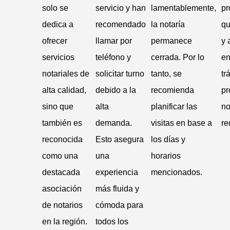
solo se
servicio y han
lamentablemente,
pr
dedica a
recomendado
la notaría
qu
ofrecer
llamar por
permanece
y 
servicios
teléfono y
cerrada. Por lo
en
notariales de
solicitar turno
tanto, se
tr
alta calidad,
debido a la
recomienda
pr
sino que
alta
planificar las
no
también es
demanda.
visitas en base a
re
reconocida
Esto asegura
los días y
como una
una
horarios
destacada
experiencia
mencionados.
asociación
más fluida y
de notarios
cómoda para
en la región.
todos los