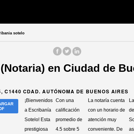
ibania sotelo
 (Notaria) en Ciudad de B
5, C1440 CDAD. AUTÓNOMA DE BUENOS AIRES
¡Bienvenidos
Con una
La notaría cuenta
La
ARGAR
DF
a Escribanía
calificación
con un horario de
de
Sotelo! Esta
promedio de
atención muy
So
prestigiosa
4.5 sobre 5
conveniente. De
as