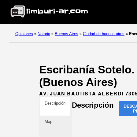
Opiniones
»
Notaria
»
Buenos Aires
»
Ciudad de buenos aires
»
Escr
Escribanía Sotelo.
(Buenos Aires)
AV. JUAN BAUTISTA ALBERDI 730
Descripción
Descripción
DESC
P
Map