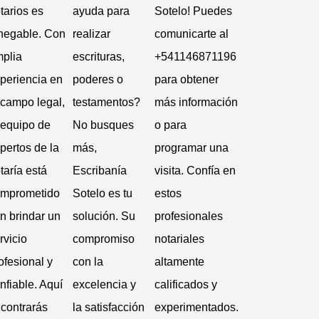
tarios es
ayuda para
Sotelo! Puedes
negable. Con
realizar
comunicarte al
plia
escrituras,
+541146871196
periencia en
poderes o
para obtener
 campo legal,
testamentos?
más información
 equipo de
No busques
o para
pertos de la
más,
programar una
taría está
Escribanía
visita. Confía en
mprometido
Sotelo es tu
estos
n brindar un
solución. Su
profesionales
rvicio
compromiso
notariales
ofesional y
con la
altamente
nfiable. Aquí
excelencia y
calificados y
contrarás
la satisfacción
experimentados.