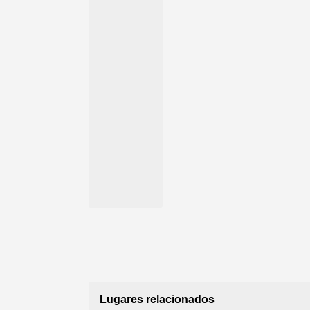
Lugares relacionados