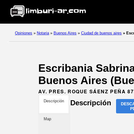
Opiniones
»
Notaria
»
Buenos Aires
»
Ciudad de buenos aires
»
Escr
Escribania Sabrina
Buenos Aires (Bue
AV. PRES. ROQUE SÁENZ PEÑA 8
Descripción
Descripción
DESC
P
Map