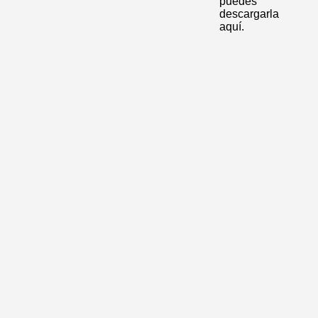
puedes
descargarla
aquí.