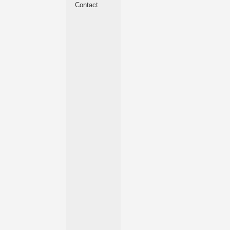
Contact