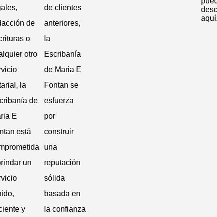
pue
gales,
de clientes
desc
aquí
dacción de
anteriores,
crituras o
la
alquier otro
Escribanía
rvicio
de Maria E
arial, la
Fontan se
cribanía de
esfuerza
ria E
por
ntan está
construir
mprometida
una
brindar un
reputación
rvicio
sólida
pido,
basada en
ciente y
la confianza