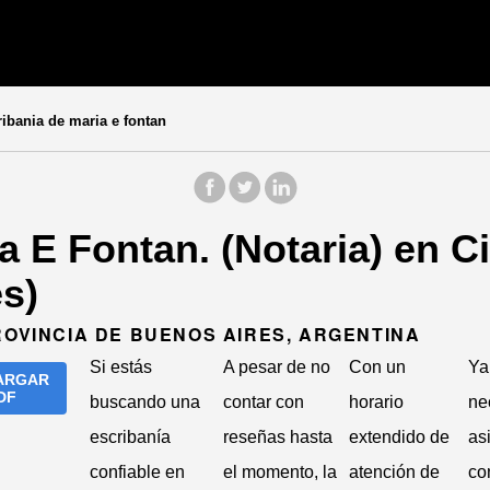
ibania de maria e fontan
a E Fontan. (Notaria) en 
s)
ROVINCIA DE BUENOS AIRES, ARGENTINA
Si estás
A pesar de no
Con un
Ya
ARGAR
DF
buscando una
contar con
horario
ne
escribanía
reseñas hasta
extendido de
as
confiable en
el momento, la
atención de
co