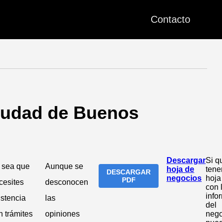
Contacto
Ciudad de Buenos
Descargar
Si q
 sea que
Aunque se
hoja de
tene
DESCARGAR
negocios
hoj
PDF
cesites
desconocen
con 
info
istencia
las
del
n trámites
opiniones
nego