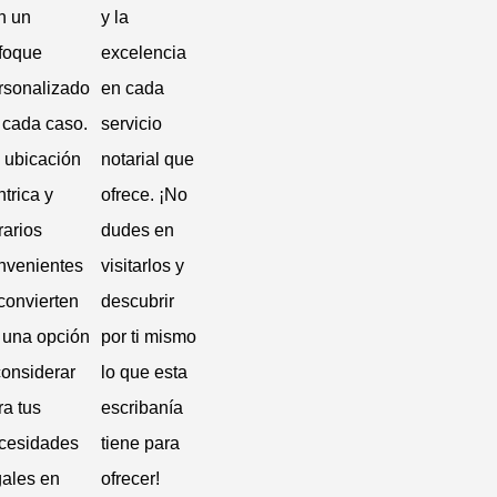
n un
y la
foque
excelencia
rsonalizado
en cada
 cada caso.
servicio
 ubicación
notarial que
ntrica y
ofrece. ¡No
rarios
dudes en
nvenientes
visitarlos y
 convierten
descubrir
 una opción
por ti mismo
considerar
lo que esta
ra tus
escribanía
cesidades
tiene para
gales en
ofrecer!