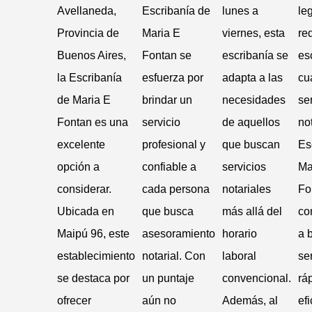
Avellaneda,
Escribanía de
lunes a
le
Provincia de
Maria E
viernes, esta
re
Buenos Aires,
Fontan se
escribanía se
es
la Escribanía
esfuerza por
adapta a las
cu
de Maria E
brindar un
necesidades
se
Fontan es una
servicio
de aquellos
not
excelente
profesional y
que buscan
Es
opción a
confiable a
servicios
Ma
considerar.
cada persona
notariales
Fo
Ubicada en
que busca
más allá del
co
Maipú 96, este
asesoramiento
horario
a 
establecimiento
notarial. Con
laboral
se
se destaca por
un puntaje
convencional.
rá
ofrecer
aún no
Además, al
efi