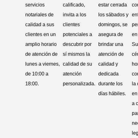
servicios
calificado,
estar cerrada
co
notariales de
invita a los
los sábados y
en
calidad a sus
clientes
domingos, se
pe
clientes en un
potenciales a
asegura de
en
amplio horario
descubrir por
brindar una
Su
de atención de
sí mismos la
atención de
cé
lunes a viernes,
calidad de su
calidad y
ho
de 10:00 a
atención
dedicada
co
18:00.
personalizada.
durante los
la
días hábiles.
en
a 
pa
ne
le