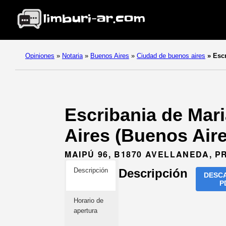
Opiniones
»
Notaria
»
Buenos Aires
»
Ciudad de buenos aires
»
Escr
Escribania de Mari
Aires (Buenos Aire
MAIPÚ 96, B1870 AVELLANEDA, P
Descripción
Descripción
DESC
P
Horario de
apertura